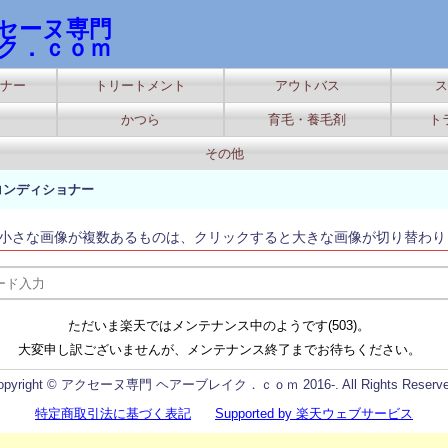
セーヌ専門
ク．ｃｏｍ
ナー
トリートメント
アウトバス
ス
かつら
育毛・養毛剤
ト
その他
コンディショナー
小さな画像が複数あるものは、クリックすると大きな画像が切り替わり
ただいま楽天ではメンテナンス中のようです(503)。
大変申し訳ございませんが、メンテナンス終了までお待ちください。
opyright © アクセーヌ専門 ヘアーブレイク．ｃｏｍ 2016-. All Rights Reserve
特定商取引法に基づく表記
Supported by 楽天ウェブサービス