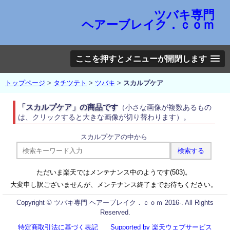
ツバキ専門
ヘアーブレイク．ｃｏｍ
ここを押すとメニューが開閉します
トップページ
>
タチツテト
>
ツバキ
>
スカルプケア
「スカルプケア」の商品です
（小さな画像が複数あるもの
は、クリックすると大きな画像が切り替わります）。
スカルプケアの中から
ただいま楽天ではメンテナンス中のようです(503)。
大変申し訳ございませんが、メンテナンス終了までお待ちください。
Copyright © ツバキ専門 ヘアーブレイク．ｃｏｍ 2016-. All Rights
Reserved.
特定商取引法に基づく表記
Supported by 楽天ウェブサービス