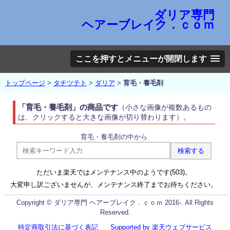
ダリア専門
ヘアーブレイク．ｃｏｍ
ここを押すとメニューが開閉します
トップページ
>
タチツテト
>
ダリア
>
育毛・養毛剤
「育毛・養毛剤」の商品です
（小さな画像が複数あるもの
は、クリックすると大きな画像が切り替わります）。
育毛・養毛剤の中から
ただいま楽天ではメンテナンス中のようです(503)。
大変申し訳ございませんが、メンテナンス終了までお待ちください。
Copyright © ダリア専門 ヘアーブレイク．ｃｏｍ 2016-. All Rights
Reserved.
特定商取引法に基づく表記
Supported by 楽天ウェブサービス