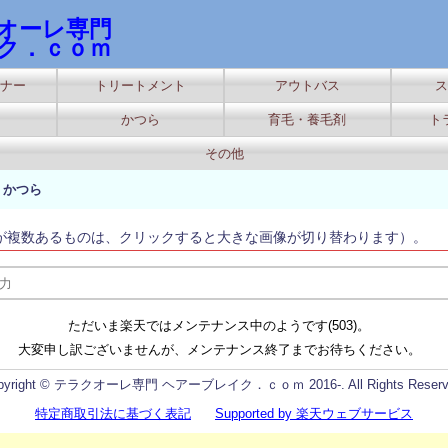
オーレ専門
ク．ｃｏｍ
ナー
トリートメント
アウトバス
ス
かつら
育毛・養毛剤
ト
その他
>
かつら
が複数あるものは、クリックすると大きな画像が切り替わります）。
ただいま楽天ではメンテナンス中のようです(503)。
大変申し訳ございませんが、メンテナンス終了までお待ちください。
pyright © テラクオーレ専門 ヘアーブレイク．ｃｏｍ 2016-. All Rights Reserv
特定商取引法に基づく表記
Supported by 楽天ウェブサービス