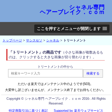
シャネル専門
ヘアーブレイク．ｃｏｍ
ここを押すとメニューが開閉します
トップページ
>
サシスセソ
>
シャネル
>
トリートメント
「トリートメント」の商品です
（小さな画像が複数あるも
のは、クリックすると大きな画像が切り替わります）。
トリートメントの中から
ただいま楽天ではメンテナンス中のようです(503)。
大変申し訳ございませんが、メンテナンス終了までお待ちください。
Copyright © シャネル専門 ヘアーブレイク．ｃｏｍ 2016-. All Rights
Reserved.
特定商取引法に基づく表記
Supported by 楽天ウェブサービス