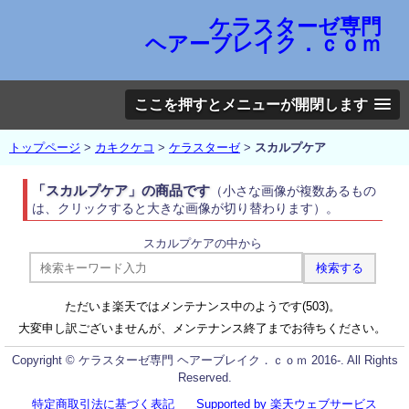
ケラスターゼ専門
ヘアーブレイク．ｃｏｍ
ここを押すとメニューが開閉します
トップページ
>
カキクケコ
>
ケラスターゼ
>
スカルプケア
「スカルプケア」の商品です
（小さな画像が複数あるもの
は、クリックすると大きな画像が切り替わります）。
スカルプケアの中から
ただいま楽天ではメンテナンス中のようです(503)。
大変申し訳ございませんが、メンテナンス終了までお待ちください。
Copyright © ケラスターゼ専門 ヘアーブレイク．ｃｏｍ 2016-. All Rights
Reserved.
特定商取引法に基づく表記
Supported by 楽天ウェブサービス