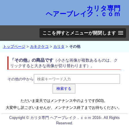
カリタ専門
ヘアーブレイク．ｃｏｍ
ここを押すとメニューが開閉します
トップページ
>
カキクケコ
>
カリタ
>
その他
「その他」の商品です
（小さな画像が複数あるものは、ク
リックすると大きな画像が切り替わります）。
その他の中から
ただいま楽天ではメンテナンス中のようです(503)。
大変申し訳ございませんが、メンテナンス終了までお待ちください。
Copyright © カリタ専門 ヘアーブレイク．ｃｏｍ 2016-. All Rights
Reserved.