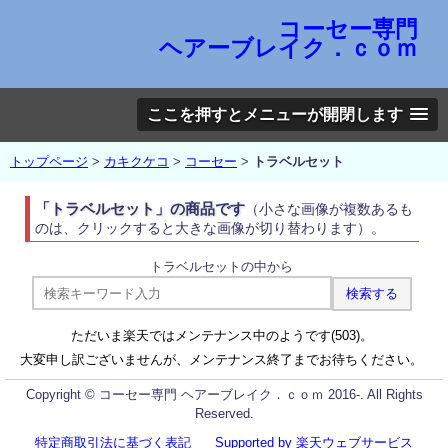
コーセー専門
ヘアーブレイク．ｃｏｍ
ここを押すとメニューが開閉します
トップページ
>
カキクケコ
>
コーセー
>
トラベルセット
「トラベルセット」の商品です
（小さな画像が複数あるも
のは、クリックすると大きな画像が切り替わります）。
トラベルセットの中から
ただいま楽天ではメンテナンス中のようです(503)。
大変申し訳ございませんが、メンテナンス終了までお待ちください。
Copyright © コーセー専門 ヘアーブレイク．ｃｏｍ 2016-. All Rights
Reserved.
特定商取引法に基づく表記
Supported by 楽天ウェブサービス