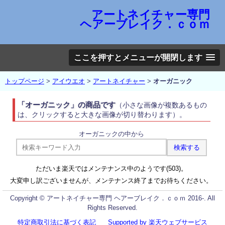
アートネイチャー専門
ヘアーブレイク．ｃｏｍ
ここを押すとメニューが開閉します
トップページ
>
アイウエオ
>
アートネイチャー
>
オーガニック
「オーガニック」の商品です
（小さな画像が複数あるもの
は、クリックすると大きな画像が切り替わります）。
オーガニックの中から
ただいま楽天ではメンテナンス中のようです(503)。
大変申し訳ございませんが、メンテナンス終了までお待ちください。
Copyright © アートネイチャー専門 ヘアーブレイク．ｃｏｍ 2016-. All
Rights Reserved.
特定商取引法に基づく表記
Supported by 楽天ウェブサービス