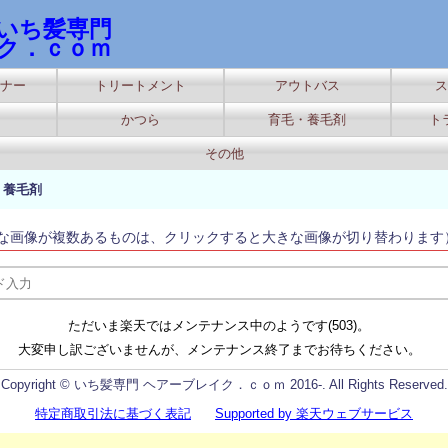
いち髪専門
ク．ｃｏｍ
ナー
トリートメント
アウトバス
ス
かつら
育毛・養毛剤
ト
その他
・養毛剤
な画像が複数あるものは、クリックすると大きな画像が切り替わります
ただいま楽天ではメンテナンス中のようです(503)。
大変申し訳ございませんが、メンテナンス終了までお待ちください。
Copyright © いち髪専門 ヘアーブレイク．ｃｏｍ 2016-. All Rights Reserved.
特定商取引法に基づく表記
Supported by 楽天ウェブサービス