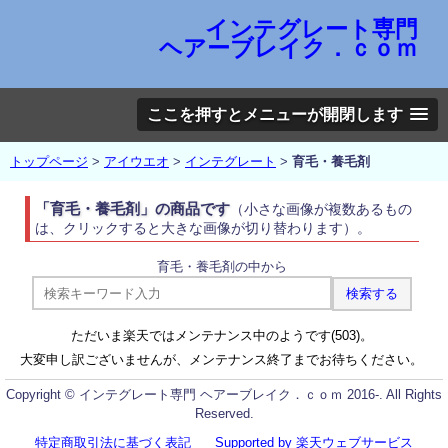
インテグレート専門
ヘアーブレイク．ｃｏｍ
ここを押すとメニューが開閉します
トップページ
>
アイウエオ
>
インテグレート
>
育毛・養毛剤
「育毛・養毛剤」の商品です
（小さな画像が複数あるもの
は、クリックすると大きな画像が切り替わります）。
育毛・養毛剤の中から
ただいま楽天ではメンテナンス中のようです(503)。
大変申し訳ございませんが、メンテナンス終了までお待ちください。
Copyright © インテグレート専門 ヘアーブレイク．ｃｏｍ 2016-. All Rights
Reserved.
特定商取引法に基づく表記
Supported by 楽天ウェブサービス