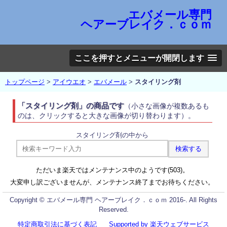
エバメール専門
ヘアーブレイク．ｃｏｍ
ここを押すとメニューが開閉します
トップページ
>
アイウエオ
>
エバメール
>
スタイリング剤
「スタイリング剤」の商品です
（小さな画像が複数あるも
のは、クリックすると大きな画像が切り替わります）。
スタイリング剤の中から
ただいま楽天ではメンテナンス中のようです(503)。
大変申し訳ございませんが、メンテナンス終了までお待ちください。
Copyright © エバメール専門 ヘアーブレイク．ｃｏｍ 2016-. All Rights
Reserved.
特定商取引法に基づく表記
Supported by 楽天ウェブサービス