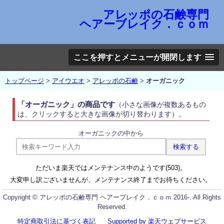
アレッポの石鹸専門
ヘアーブレイク．ｃｏｍ
ここを押すとメニューが開閉します
トップページ
>
アイウエオ
>
アレッポの石鹸
>
オーガニック
「オーガニック」の商品です
（小さな画像が複数あるもの
は、クリックすると大きな画像が切り替わります）。
オーガニックの中から
ただいま楽天ではメンテナンス中のようです(503)。
大変申し訳ございませんが、メンテナンス終了までお待ちください。
Copyright © アレッポの石鹸専門 ヘアーブレイク．ｃｏｍ 2016-. All Rights
Reserved.
特定商取引法に基づく表記
Supported by 楽天ウェブサービス