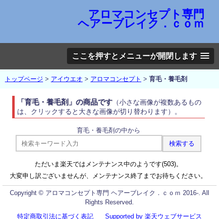
アロマコンセプト専門
ヘアーブレイク．ｃｏｍ
ここを押すとメニューが開閉します
トップページ
>
アイウエオ
>
アロマコンセプト
>
育毛・養毛剤
「育毛・養毛剤」の商品です
（小さな画像が複数あるもの
は、クリックすると大きな画像が切り替わります）。
育毛・養毛剤の中から
ただいま楽天ではメンテナンス中のようです(503)。
大変申し訳ございませんが、メンテナンス終了までお待ちください。
Copyright © アロマコンセプト専門 ヘアーブレイク．ｃｏｍ 2016-. All
Rights Reserved.
特定商取引法に基づく表記
Supported by 楽天ウェブサービス