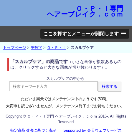
Ｏ・Ｐ・Ｉ専門
ヘアーブレイク．ｃｏｍ
ここを押すとメニューが開閉します
トップページ
>
英数字
>
Ｏ・Ｐ・Ｉ
>
スカルプケア
「スカルプケア」の商品です
（小さな画像が複数あるもの
は、クリックすると大きな画像が切り替わります）。
スカルプケアの中から
ただいま楽天ではメンテナンス中のようです(503)。
大変申し訳ございませんが、メンテナンス終了までお待ちください。
Copyright © Ｏ・Ｐ・Ｉ専門 ヘアーブレイク．ｃｏｍ 2016-. All Rights
Reserved.
特定商取引法に基づく表記
Supported by 楽天ウェブサービス